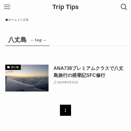
Trip Tips
ホーム
八丈島
八丈島
– tag –
ANA738プレミアムクラスで八丈
飛行機
島旅行の搭乗記SFC修行
2025年5月21日
1