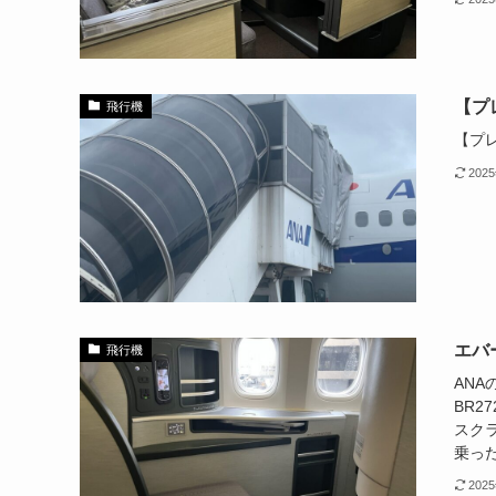
【プレ
飛行機
【プレ
202
エバ
飛行機
AN
BR2
スク
乗った
202