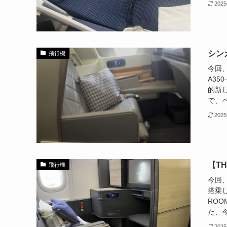
202
シン
飛行機
今回
A35
的新
で、ペ
202
【T
飛行機
今回、
搭乗
RO
た、今
202