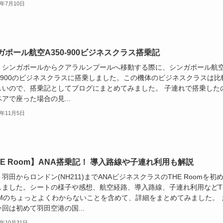
5年7月10日
ガポール航空A350-900ビジネスクラス搭乗記
、シンガポールからクアラルンプールへ移動する際に、シンガポール航
0-900のビジネスクラスに搭乗しました。この機体のビジネスクラスは比
しいので、搭乗記としてブログにまとめてみました。 子連れで搭乗した
アで座った場合の見...
5年11月5日
HE Room】ANA搭乗記！ 導入路線や子連れ利用も解説
羽田からロンドン(NH211)までANAビジネスクラスのTHE Roomを初
しました。シートの様子や感想、航空経路、導入路線、子連れ利用などT
OMのちょっとよくわからないことを含めて、詳細をまとめてみました。 
回は初めて羽田空港の国...
5年10月31日