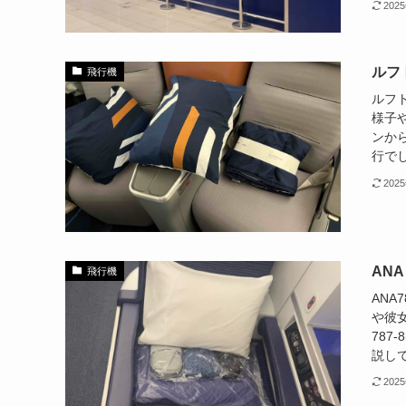
202
ルフト
飛行機
ルフト
様子
ンか
行でし
202
AN
飛行機
ANA
や彼
787
説して
202