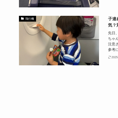
子連
飛行機
気？
先日
ちゃ
注意
参考に
202