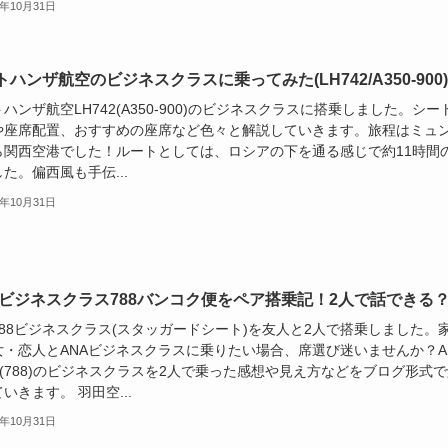
5年10月31日
ハンザ航空のビジネスクラスに乗ってみた(LH742/A350-900)
ハンザ航空LH742(A350-900)のビジネスクラスに搭乗しました。シー
や座席配置、おすすめの座席など色々と解説していきます。旅程はミュ
ら関西空港でした！ルートとしては、ロシアの下を通る感じで約11時間
た。偏西風も手伝...
5年10月31日
Aビジネスクラス788バンコク便をペア搭乗記！2人で話できる
788ビジネスクラス(スタッガードシート)を友人と2人で搭乗しました。
女・恋人とANAビジネスクラスに乗りたい場合、席選び迷いませんか？A
-8(788)のビジネスクラスを2人で乗った感想や見え方などをブログ形式
いきます。 羽田空...
5年10月31日