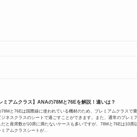
レミアムクラス】ANAの78Mと76Eを解説！違いは？
Aの78Mと76Eは国際線に使われている機材のため、プレミアムクラスで
ビジネスクラスのシートで過ごすことができます。また、通常のプレミ
だと座席数が10席に満たないケースも多いですが、78Mと76Eは10席
ミアムクラスシートが...