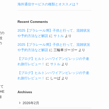
海外通信サービスの種類とオススメは？
Recent Comments
2025【プラレール博】子供と行って、混雑状況
空の
や予約方法など解説
に
サトル
より
較
の
2025【プラレール博】子供と行って、混雑状況
や予約方法など解説
に
三輪車ゴーゴー
より
【ブログ】ヒルトンハワイアンビレッジの子連
れ旅行レビュー！
に
サトル
より
【ブログ】ヒルトンハワイアンビレッジの子連
れ旅行レビュー！
に
しーば
より
めて
HE
Archives
ま
2026年2月