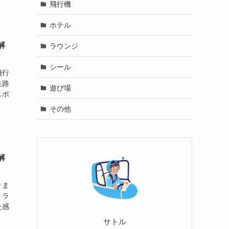
飛行機
ホテル
解
ラウンジ
シール
飛行
走路
遊び場
スポ
その他
解
りま
トラ
た感
サトル