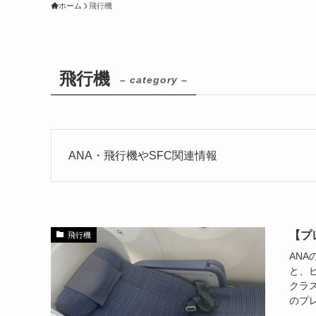
ホーム
飛行機
飛行機
– category –
ANA・飛行機やSFC関連情報
【プ
飛行機
AN
と、
クラス
のプレ