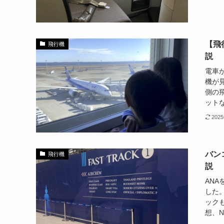
【飛
飛行機
説
電車
機が
側の
ットな
202
バン
飛行機
説
AN
した
ック
想、N