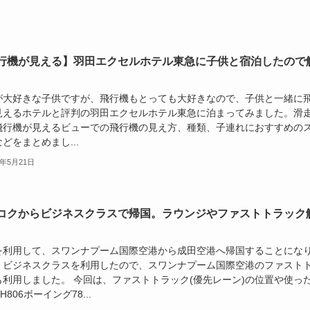
行機が見える】羽田エクセルホテル東急に子供と宿泊したので
が大好きな子供ですが、飛行機もとっても大好きなので、子供と一緒に
見えるホテルと評判の羽田エクセルホテル東急に泊まってみました。滑
飛行機が見えるビューでの飛行機の見え方、種類、子連れにおすすめの
どをまとめまし...
5年5月21日
コクからビジネスクラスで帰国。ラウンジやファストトラック
Aを利用して、スワンナプーム国際空港から成田空港へ帰国することにな
。ビジネスクラスを利用したので、スワンナプーム国際空港のファスト
も利用しました。 今回は、ファストトラック(優先レーン)の位置や使っ
H806ボーイング78...